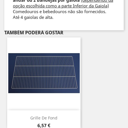
andar ou 2 bandejas por gaiola
(dependendo da
opção escolhida como a parte Inferior da Gaiola)
Comedouros e bebedouros não são fornecidos.
Até 4 gaiolas de alta.
TAMBÉM PODERÁ GOSTAR
Grille De Fond
Preço
6,57 €