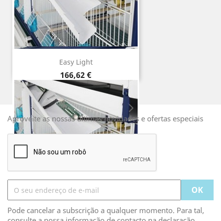
Easy Light
Preço
166,62 €
Aproveite as nossas últimas novidades e ofertas especiais
Pode cancelar a subscrição a qualquer momento. Para tal,
consulte a nossa informação de contacto na declaração