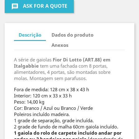
ASK FOR A QUOTE
message
Descrição
Dados do produto
Anexos
A série de gaiolas
Fior Di Lotto (ART.88) em
Italgabbie
tem uma fachada com 8 portas,
alimentadores, 4 portas, são montadas sobre
molas. Montagem sem parafusos.
Fora de medida: 128 cm x 38 x 43 h
Interior: 120 cm x 33 x 33 h
Peso: 14,00 kg
Cor: Branco / Azul ou Branco / Verde
Poleiros incluído madeira.
1 grade de separação, grade incluída.
2 grade de fundo de malha 60cm gaiola incluído.
1 gaiola do rolo de carpete incluído andar por