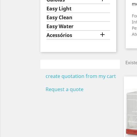
mo
Easy Light
Fo
Easy Clean
In
Easy Water
Pe

At
Acessórios
Exist
create quotation from my cart
Request a quote