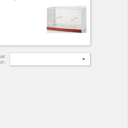
nar

or: