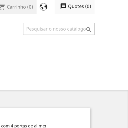
message
Quotes
(
0
)
opping_cart
Carrinho
(0)

com 4 portas de alimentadores e 2 portas