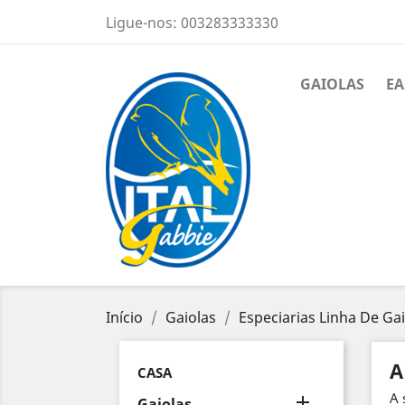
Ligue-nos:
003283333330
GAIOLAS
EA
Início
Gaiolas
Especiarias Linha De Gai
A
CASA
A 

Gaiolas