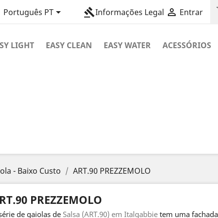
sh

gavel

Português PT
Informações Legal
Entrar
SY LIGHT
EASY CLEAN
EASY WATER
ACESSÓRIOS
ola - Baixo Custo
ART.90 PREZZEMOLO
RT.90 PREZZEMOLO
série de gaiolas de
Salsa (ART.90) em Italgabbie
tem uma fachada 