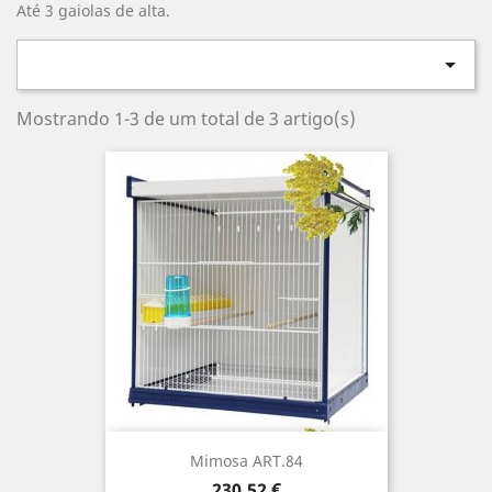
Até 3 gaiolas de alta.

Mostrando 1-3 de um total de 3 artigo(s)
Mimosa ART.84
Preço
230,52 €