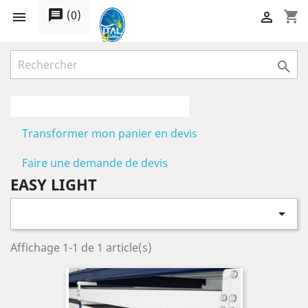
message
(
0
)
shopping_cart



Transformer mon panier en devis
Faire une demande de devis
EASY LIGHT

Affichage 1-1 de 1 article(s)