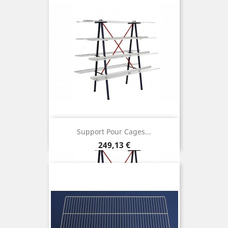
Support Pour Cages...
Prix
249,13 €