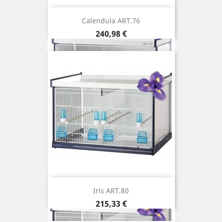
Calendula ART.76
Prix
240,98 €
Iris ART.80
Prix
215,33 €