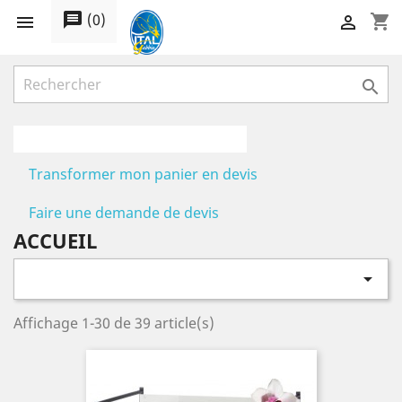
message
(
0
)
shopping_cart



Transformer mon panier en devis
Faire une demande de devis
ACCUEIL

Affichage 1-30 de 39 article(s)