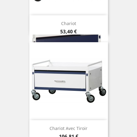
Chariot
Prix
53,40 €
Chariot Avec Tiroir
Prix
106,81 €