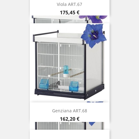
Viola ART.67
Prix
175,45 €
Genziana ART.68
Prix
162,20 €