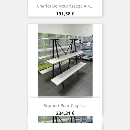
Chariot De Nourrissage À 4...
Prix
191,58 €
Support Pour Cages...
Prix
234,31 €