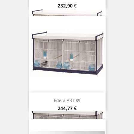
Prix
232,90 €
Edera ART.89
Prix
244,77 €