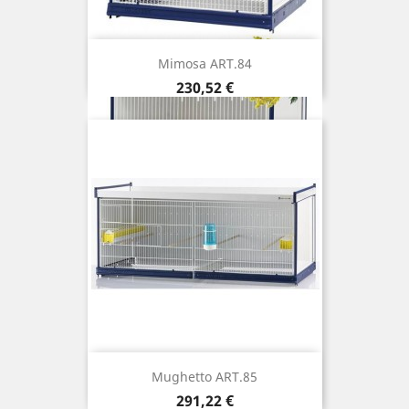
Mimosa ART.84
Prix
230,52 €
Mughetto ART.85
Prix
291,22 €