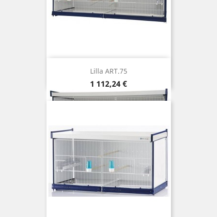
Lilla ART.75
Prix
1 112,24 €