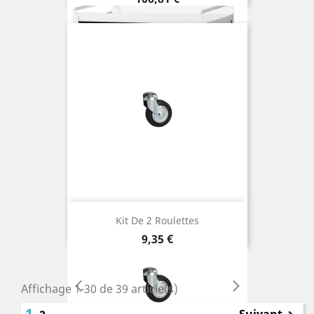
Kit De 2 Roulettes
Prix
9,35 €
Affichage 1-30 de 39 article(s)
1