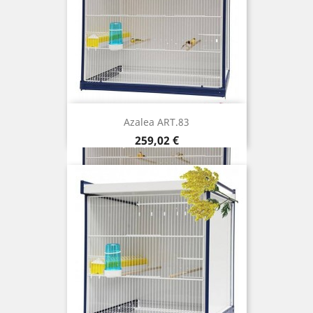
Azalea ART.83
Prix
259,02 €