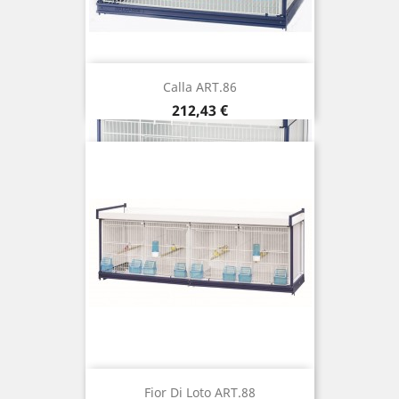
Calla ART.86
Prix
212,43 €
Fior Di Loto ART.88