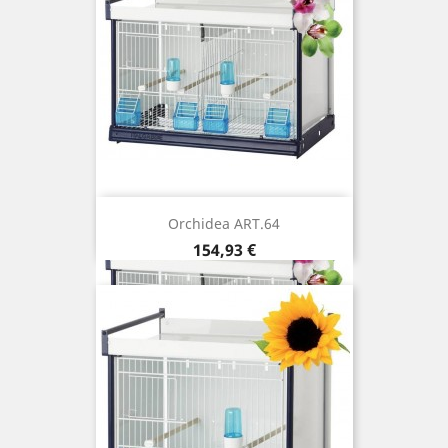
Orchidea ART.64
Prix
154,93 €