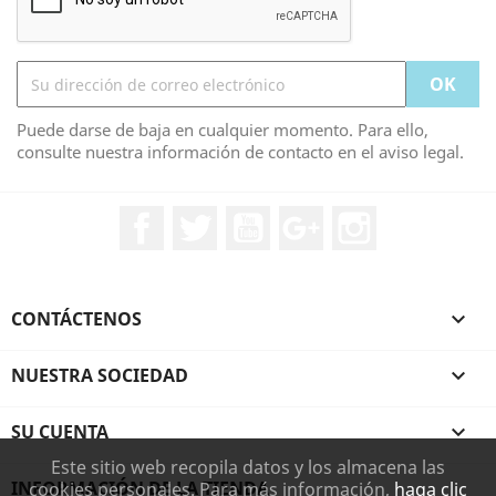
Puede darse de baja en cualquier momento. Para ello,
consulte nuestra información de contacto en el aviso legal.
Facebook
Twitter
YouTube
Google+
Instagram
CONTÁCTENOS

NUESTRA SOCIEDAD

SU CUENTA

Este sitio web recopila datos y los almacena las
INFORMACIÓN DE LA TIENDA
cookies personales. Para más información,
haga clic