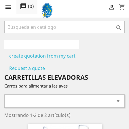
message
(
0
)
shopping_cart



create quotation from my cart
Request a quote
CARRETILLAS ELEVADORAS
Carros para alimentar a las aves

Mostrando 1-2 de 2 artículo(s)