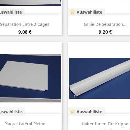
uswahlliste
Auswahlliste
Vorschau
Vorschau


Séparation Entre 2 Cages
Grille De Séparation...
Preis
Preis
9,08 €
9,20 €
uswahlliste
Auswahlliste
Vorschau
Vorschau


Plaque Latéral Pleine
Halter Innen Für Krippe