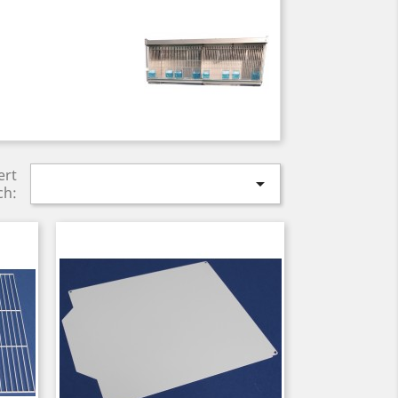
ert

ch: