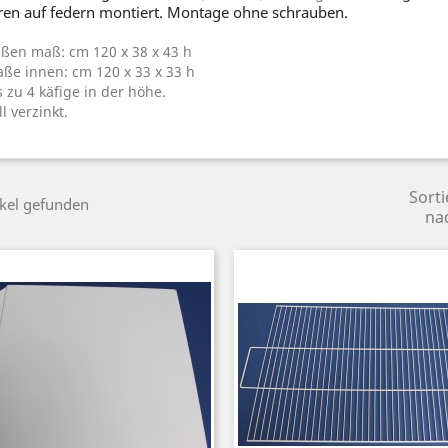
ren auf federn montiert. Montage ohne schrauben.
ßen maß: cm 120 x 38 x 43 h
ße innen: cm 120 x 33 x 33 h
s zu 4 käfige in der höhe.
ll verzinkt.
Sorti
ikel gefunden
na