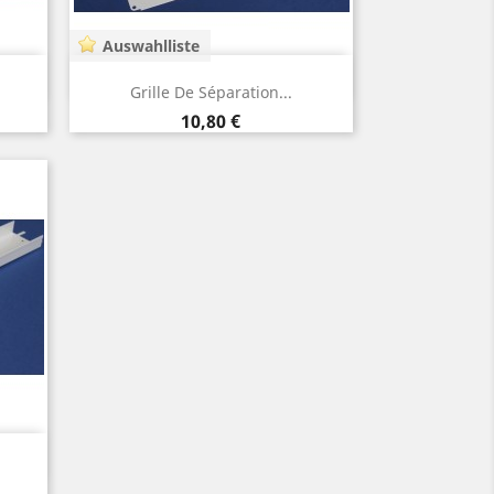
Auswahlliste
Vorschau

Grille De Séparation...
Preis
10,80 €