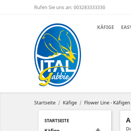
Rufen Sie uns an:
003283333330
KÄFIGE
EAS
Startseite
Käfige
Flower Line - Käfige
A
STARTSEITE
Di

Käfige