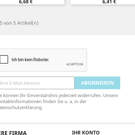
Preis
Preis
6,68 €
6,41 €
 5 von 5 Artikel(n)
e können Ihr Einverständnis jederzeit widerrufen. Unsere
ntaktinformationen finden Sie u. a. in der
atenschutzerklärung.
RE FIRMA
IHR KONTO