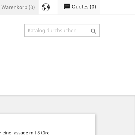
message
Quotes
(
0
)
t
Warenkorb
(0)

 eine fassade mit 8 türen krippen und 8