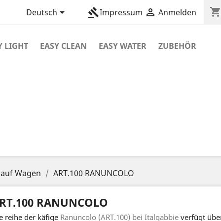
shopping_car

gavel

Deutsch
Impressum
Anmelden
Y LIGHT
EASY CLEAN
EASY WATER
ZUBEHÖR
n auf Wagen
ART.100 RANUNCOLO
RT.100 RANUNCOLO
e reihe der käfige
Ranuncolo (ART.100) bei Italgabbie
verfügt über