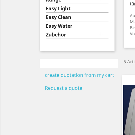
tü
Easy Light
Au
Easy Clean
Ma
Easy Water
Bi

Vo
Zubehör
5 Art
create quotation from my cart
Request a quote